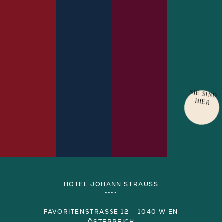
SIE SIND
HIER
MEHR
MEHR
MEHR
ERFAHREN
ERFAHREN
ERFAHREN
HOTEL JOHANN STRAUSS
****
FAVORITENSTRASSE 12 – 1040 WIEN
ÖSTERREICH